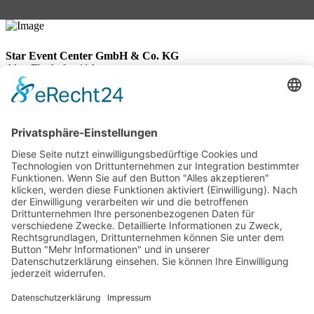
Star Event Center GmbH & Co. KG
Alter Flughafen 11A
30179 Hannover
Telefon: +495116766-132
Telefax: +495116766-133
E-Mail:
info@star-event-center.de
Impressum
">
Datenschutz
Star-Event-Center © 2026
">
Start
">
Location
Ausstattung
Grundriss
Bestuhlungsvariante
Service
Entertainment
Dekoration